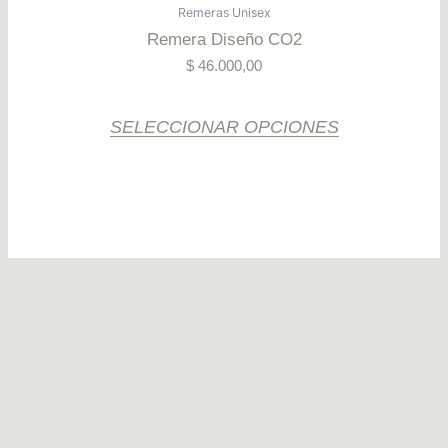
producto
Remeras Unisex
página
tiene
Remera Diseño CO2
del
varias
producto
$
46.000,00
variantes.
Las
opciones
SELECCIONAR OPCIONES
se
pueden
elegir
en
la
página
del
producto