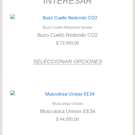
INTERESAR
Este
producto
Buzo Cuello Redondo Unisex
tiene
Buzo Cuello Redondo CO2
varias
$
73.900,00
variantes.
Las
opciones
SELECCIONAR OPCIONES
se
pueden
elegir
en
Este
la
producto
Musculosa Unisex
página
tiene
Musculosa Unisex EE34
del
varias
producto
$
44.000,00
variantes.
Las