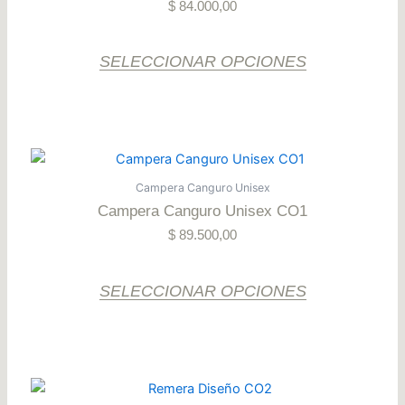
producto
$
84.000,00
variantes.
Las
opciones
SELECCIONAR OPCIONES
se
pueden
elegir
en
Este
la
producto
Campera Canguro Unisex
página
tiene
Campera Canguro Unisex CO1
del
varias
producto
$
89.500,00
variantes.
Las
opciones
SELECCIONAR OPCIONES
se
pueden
elegir
en
Este
la