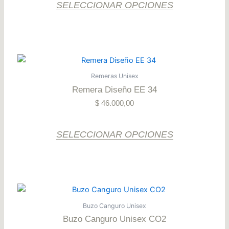
opciones
SELECCIONAR OPCIONES
se
pueden
elegir
en
Este
la
producto
Remeras Unisex
página
tiene
Remera Diseño EE 34
del
varias
producto
$
46.000,00
variantes.
Las
opciones
SELECCIONAR OPCIONES
se
pueden
elegir
en
Este
la
producto
Buzo Canguro Unisex
página
tiene
Buzo Canguro Unisex CO2
del
varias