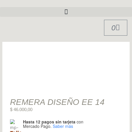
Ir
al
contenido
CART
0
REMERA DISEÑO EE 14
$
46.000,00
Hasta 12 pagos sin tarjeta
con
Remera
Mercado Pago.
Saber más
Diseño