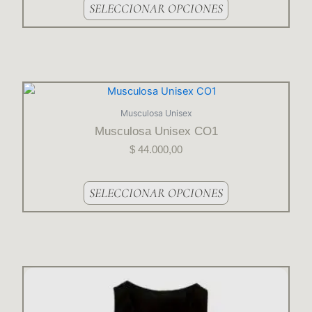
SELECCIONAR OPCIONES
Este
producto
Musculosa Unisex
tiene
Musculosa Unisex CO1
varias
$
44.000,00
variantes.
Las
opciones
SELECCIONAR OPCIONES
se
pueden
elegir
en
la
Este
página
producto
del
tiene