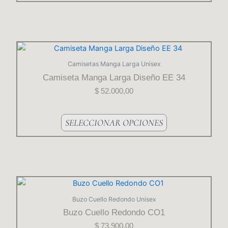
pueden
elegir
en
la
Este
página
producto
Camisetas Manga Larga Unisex
del
tiene
Camiseta Manga Larga Diseño EE 34
producto
varias
$
52.000,00
variantes.
Las
opciones
SELECCIONAR OPCIONES
se
pueden
elegir
en
la
Este
página
producto
Buzo Cuello Redondo Unisex
del
tiene
Buzo Cuello Redondo CO1
producto
varias
$
73.900,00