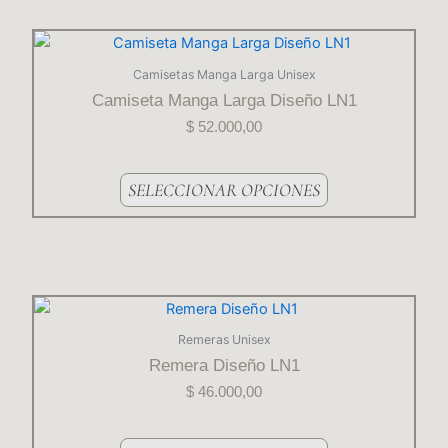
en
la
Este
página
producto
Camisetas Manga Larga Unisex
del
tiene
Camiseta Manga Larga Diseño LN1
producto
varias
$
52.000,00
variantes.
Las
opciones
SELECCIONAR OPCIONES
se
pueden
elegir
en
la
Este
página
producto
Remeras Unisex
del
tiene
Remera Diseño LN1
producto
varias
$
46.000,00
variantes.
Las