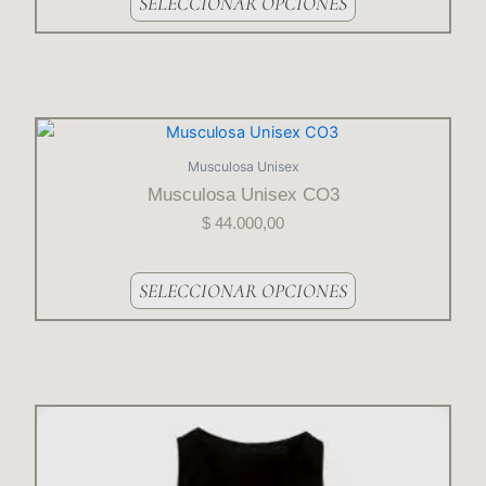
SELECCIONAR OPCIONES
Este
producto
Musculosa Unisex
tiene
Musculosa Unisex CO3
varias
$
44.000,00
variantes.
Las
opciones
SELECCIONAR OPCIONES
se
pueden
elegir
en
la
Este
página
producto
del
tiene