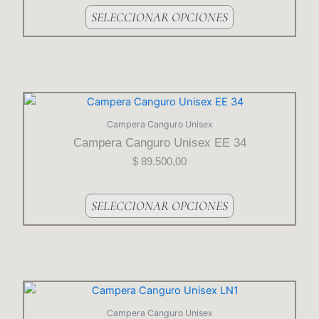
opciones
SELECCIONAR OPCIONES
se
pueden
elegir
en
la
Este
página
producto
Campera Canguro Unisex
del
tiene
Campera Canguro Unisex EE 34
producto
varias
$
89.500,00
variantes.
Las
opciones
SELECCIONAR OPCIONES
se
pueden
elegir
en
la
Este
página
producto
Campera Canguro Unisex