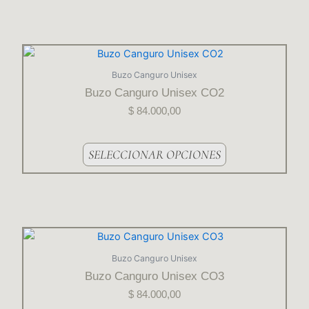
pueden
elegir
en
la
Este
página
producto
Buzo Canguro Unisex
del
tiene
Buzo Canguro Unisex CO2
producto
varias
$
84.000,00
variantes.
Las
opciones
SELECCIONAR OPCIONES
se
pueden
elegir
en
la
Este
página
producto
Buzo Canguro Unisex
del
tiene
Buzo Canguro Unisex CO3
producto
varias
$
84.000,00
variantes.