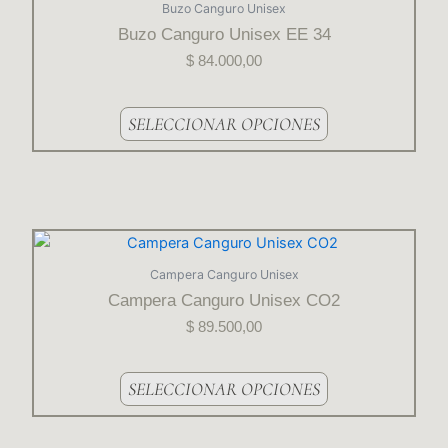
producto
Buzo Canguro Unisex
del
tiene
Buzo Canguro Unisex EE 34
producto
varias
$
84.000,00
variantes.
Las
opciones
SELECCIONAR OPCIONES
se
pueden
elegir
en
la
Este
página
producto
Campera Canguro Unisex
del
tiene
Campera Canguro Unisex CO2
producto
varias
$
89.500,00
variantes.
Las
opciones
SELECCIONAR OPCIONES
se
pueden