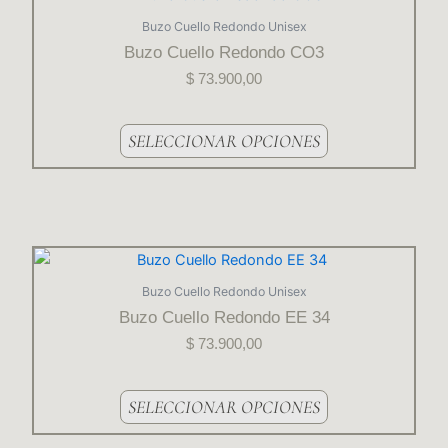
página
producto
Buzo Cuello Redondo Unisex
del
tiene
Buzo Cuello Redondo CO3
producto
varias
$
73.900,00
variantes.
Las
opciones
SELECCIONAR OPCIONES
se
pueden
elegir
en
la
Este
página
producto
Buzo Cuello Redondo Unisex
del
tiene
Buzo Cuello Redondo EE 34
producto
varias
$
73.900,00
variantes.
Las
opciones
SELECCIONAR OPCIONES
se