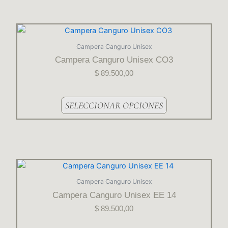
elegir
en
la
Este
página
producto
Campera Canguro Unisex
del
tiene
Campera Canguro Unisex CO3
producto
varias
$
89.500,00
variantes.
Las
opciones
SELECCIONAR OPCIONES
se
pueden
elegir
en
la
Este
página
producto
Campera Canguro Unisex
del
tiene
Campera Canguro Unisex EE 14
producto
varias
$
89.500,00
variantes.
Las