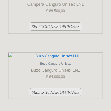
del
tiene
Campera Canguro Unisex LN1
producto
varias
$
89.500,00
variantes.
Las
opciones
SELECCIONAR OPCIONES
se
pueden
elegir
en
la
Este
página
producto
Buzo Canguro Unisex
del
tiene
Buzo Canguro Unisex LN1
producto
varias
$
84.000,00
variantes.
Las
opciones
SELECCIONAR OPCIONES
se
pueden
elegir