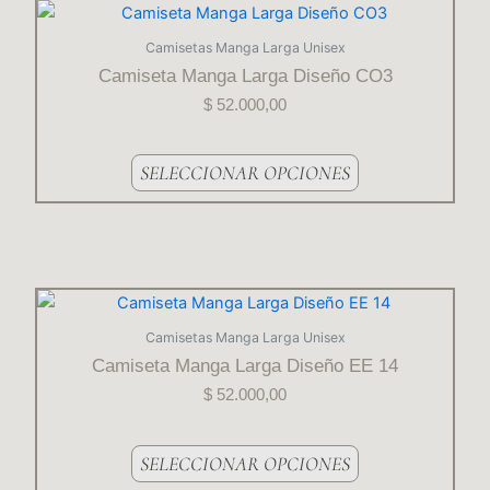
Este
producto
Camisetas Manga Larga Unisex
tiene
Camiseta Manga Larga Diseño CO3
varias
$
52.000,00
variantes.
Las
opciones
SELECCIONAR OPCIONES
se
pueden
elegir
en
la
Este
página
producto
Camisetas Manga Larga Unisex
del
tiene
Camiseta Manga Larga Diseño EE 14
producto
varias
$
52.000,00
variantes.
Las
opciones
SELECCIONAR OPCIONES
se